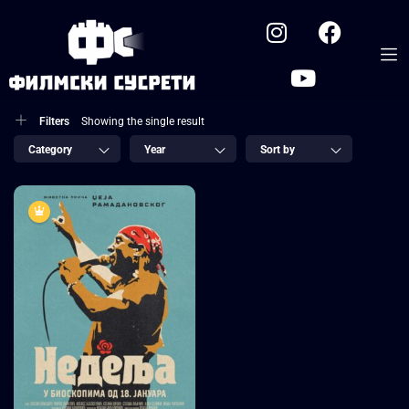
Filters
Showing the single result
Category
Year
Sort by
7.3
Недеља
ФИЛМ
2024
2 sata 10 minuta