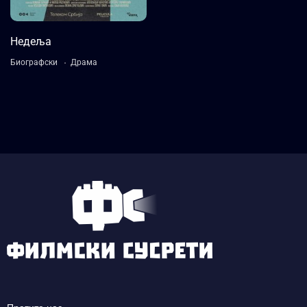
Недеља
Биографски
Драма
Language:
СРПСКИ
Actor:
Хусеин Алијевић
,
Марко Јанкетић
,
Златан
Видовић
,
Милица Јаневски
Crew:
Немања Ћеранић
,
Милош Радуновић
Trailer
Detail