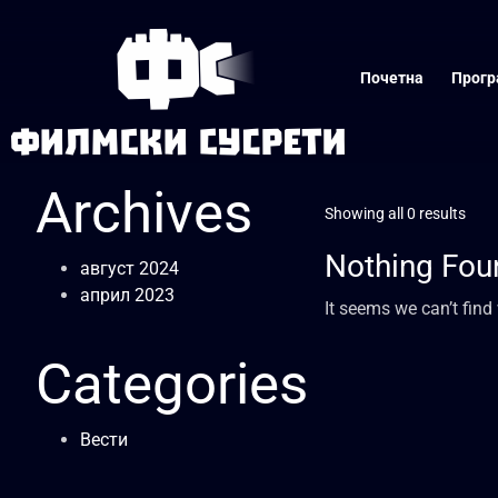
Почетна
Прогр
Archives
Showing all 0 results
Nothing Fou
август 2024
април 2023
It seems we can’t find
Categories
Вести