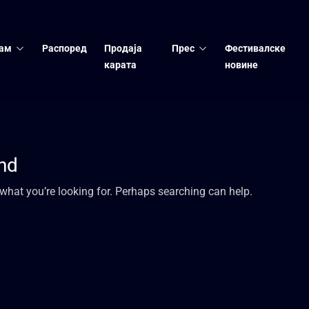
ам
Распоред
Продаја
Прес
Фестивалске
карата
новине
nd
 what you’re looking for. Perhaps searching can help.