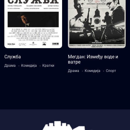
Trailer
Detail
30 минута
ФИЛМ
2024
1 сат 46 минута
Language:
СРПСКИ
Trailer
Detail
Language:
Српски,
Служба
Мегдан: Између воде и
Босански, Румунски
ватре
Драма
Комедија
Кратки
Драма
Комедија
Спорт
Trailer
Detail