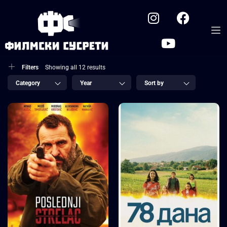
Filters
Showing all 12 results
Category
Year
Sort by
6.1
7.4
Последњи
78 дана
Стрелац
2024
1 сат и 22 минута
2024
1 сат 30 минута