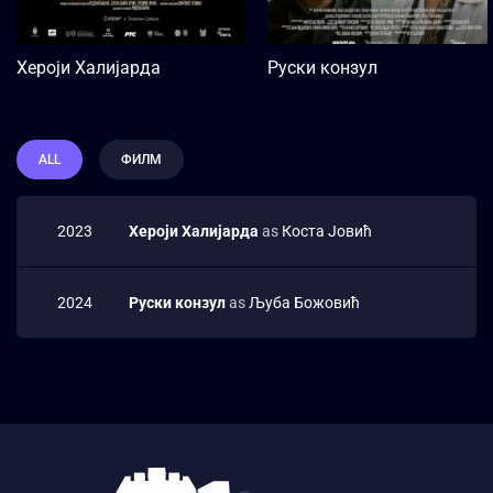
„Хероји Халијарда“ су прича
о три брата Јовића и
Add to My List
њиховој породици, разапетој
Хероји Халијарда
Руски конзул
између супротстављених
идеологија. Док се Мирко
бори у одредима
Југословенске војске […]
ALL
ФИЛМ
2023
Хероји Халијарда
as
Коста Јовић
2024
Руски конзул
as
Љуба Божовић