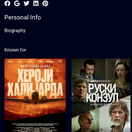
Personal Info
Biography
Known for
Хероји Халијарда
2023
2 сата и 20 минута
У пролеће 1944, у тренутку
завршнице Другог светског
рата, у једном српском селу у
току је највећа појединачна
акција спасавања
америчких и савезничких
пилота у историји светског
ваздухопловства, позната
као „Операција Халијард“.