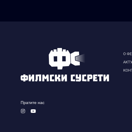
О Ф
АКТ
КОН
Пратите нас