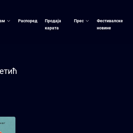
ам
Распоред
Продаја
Прес
Фестивалске
карата
новине
етић
Недеља