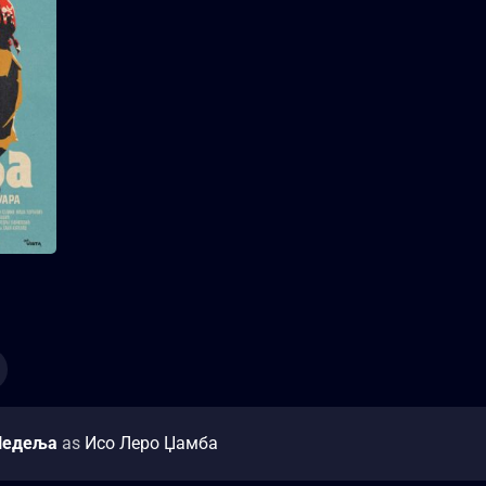
2024
2 sata 10 minuta
Џеј је имао прилично тешко
детињство; често је одбијан
и одбациван од друштва,
познаника, чак и најближе
породице. Његов снажан,
ведар и непоколебљив дух се
није сломио, већ је његово
тешко детињство управо
условило касније и његово
музичко стваралаштво, због
чега је и оно остало
Add to My List
аутентично наслеђе.
Недеља
as
Исо Леро Џамба