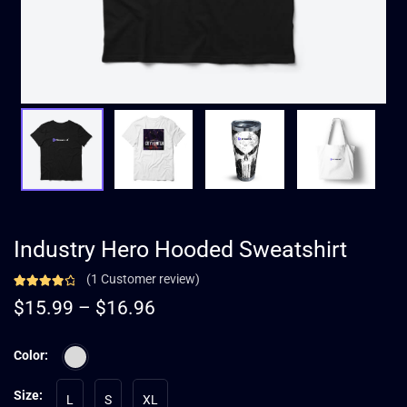
Industry Hero Hooded Sweatshirt
(
1
Customer review)
$
15.99
–
$
16.96
Color:
Size:
L
S
XL